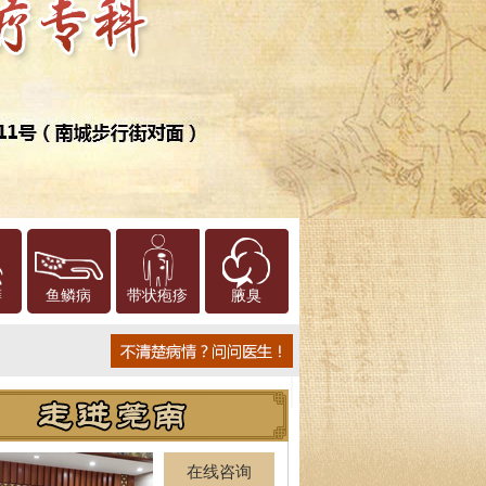
癣
鱼鳞病
带状疱疹
腋臭
在线咨询