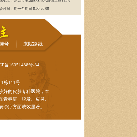
院地址：东莞市南城区城市风景街11栋111号
诊时间：周一至周日 8:00-20:00
挂号
来院路线
CP备16051488号-34
栋111号
较好的皮肤专科医院，本
在青春痘、脱发、皮炎、
病诊疗方面成效显著。