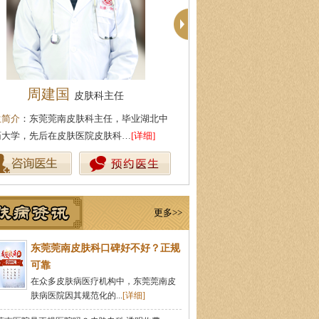
殷芳
柯仙花
皮肤科主任
皮肤科主
生简介
：从事皮肤病临床工作近十年，始终
医生简介
：东莞莞南皮肤病医院
持中医理论与实践相结合治疗皮…
[详细]
从事皮肤病临床诊疗工作多年，
更多>>
东莞莞南皮肤科口碑好不好？正规
可靠
在众多皮肤病医疗机构中，东莞莞南皮
肤病医院因其规范化的...
[详细]