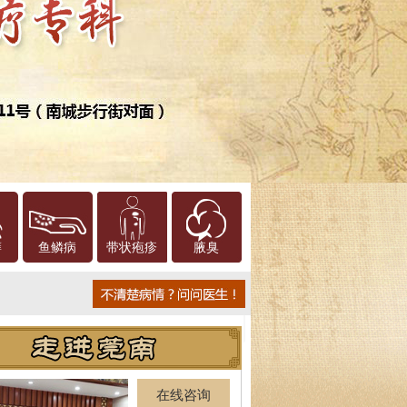
癣
鱼鳞病
带状疱疹
腋臭
在线咨询