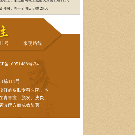
院地址：东莞市南城区城市风景街11栋111号
诊时间：周一至周日 8:00-20:00
挂号
来院路线
CP备16051488号-34
栋111号
较好的皮肤专科医院，本
在青春痘、脱发、皮炎、
病诊疗方面成效显著。