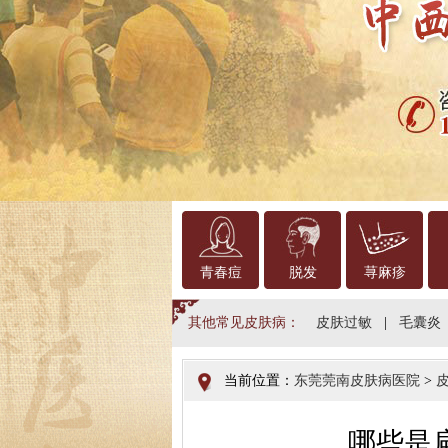
青春痘
脱发
荨麻疹
其他常见皮肤病：
皮肤过敏
|
毛囊炎
当前位置：
东莞莞南皮肤病医院
>
哪些是