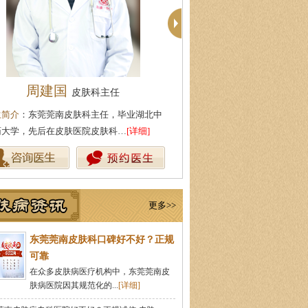
殷芳
柯仙花
皮肤科主任
皮肤科主
生简介
：从事皮肤病临床工作近十年，始终
医生简介
：东莞莞南皮肤病医院
持中医理论与实践相结合治疗皮…
[详细]
从事皮肤病临床诊疗工作多年，
更多>>
东莞莞南皮肤科口碑好不好？正规
可靠
在众多皮肤病医疗机构中，东莞莞南皮
肤病医院因其规范化的...
[详细]