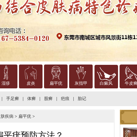
湿疹
皮炎
扁平疣
灰指甲
白癜风
牛皮
|
手足癣
|
体癣
|
股癣
|
疤痕
|
胎记
皮肤疾病
>
扁平疣
>
扁平疣预防方法？