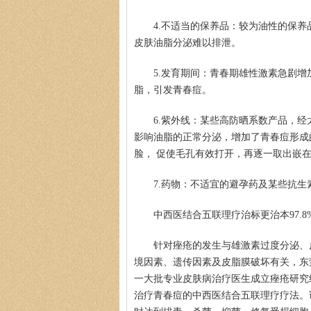
4.不适当的保养品：较为油性的保
皮肤油脂分泌难以排泄。
5.发育期间：青春期雄性激素急剧
脂，引发青春痘。
6.紫外线：某些高防晒系数产品，
影响油脂的正常分泌，增加了青春痘形成
脸， 促使毛孔有效打开，再逐一取出嵌
7.药物：不适宜的避孕药及某些抗
中西医结合五联理疗治标更治本97.8
针对痤疮的发生与雄激素过度分泌、
境因素、遗传因素及皮脂膜破坏有关，东
一大批专业皮肤病治疗医生成立痤疮研究
治疗青春痘的中西医结合五联理疗疗法。