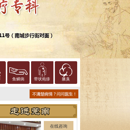
癣
鱼鳞病
带状疱疹
腋臭
在线咨询