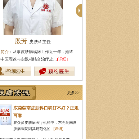
殷芳
柯仙花
皮肤科主任
皮肤科主
生简介
：从事皮肤病临床工作近十年，始终
医生简介
：东莞莞南皮肤病医院
持中医理论与实践相结合治疗皮…
[详细]
从事皮肤病临床诊疗工作多年，
更多>>
东莞莞南皮肤科口碑好不好？正规
可靠
在众多皮肤病医疗机构中，东莞莞南皮
肤病医院因其规范化的...
[详细]