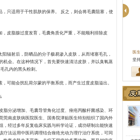
养品，只适用于干性肌肤的保养。 反之，则会将毛囊阻塞，使
增加，皮脂腺过度发育，毛囊角质化严重，不能顺利排除皮
医
经太阳辐射后，防晒品的分子极易渗入皮肤，从而堵塞毛孔，
坚
的机会。在这种情况下，首先要快速清洁皮肤，并以臭氧蒸
在毛孔内的黑头粉刺。
生素，可能会扰乱荷尔蒙的平衡系统，而产生过度皮脂溢出。
%
皮脂分泌增加、毛囊导管角化过度、痤疮丙酸杆菌感染、环
莞莞南皮肤病医院医生、国务院津贴医生特别组织了国内外
组，经过多年反复临床实践与科学论证，成功研制出能快速
该疗法运用中医药调理结合痤疮光动力理疗治疗系统，可同