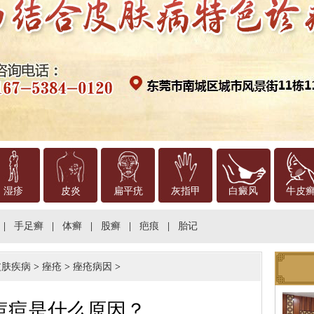
湿疹
皮炎
扁平疣
灰指甲
白癜风
牛皮
|
手足癣
|
体癣
|
股癣
|
疤痕
|
胎记
皮肤疾病
>
痤疮
>
痤疮病因
>
痘痘是什么原因？