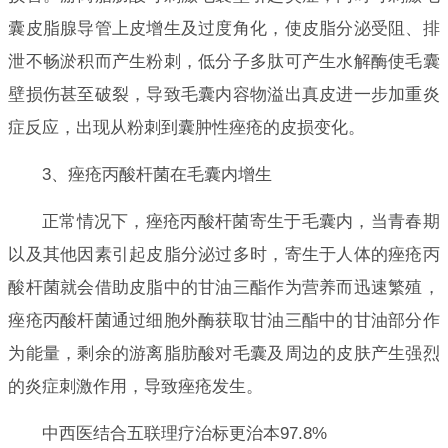
囊皮脂腺导管上皮增生及过度角化，使皮脂分泌受阻、排
泄不畅淤积而产生粉刺，低分子多肽可产生水解酶使毛囊
壁损伤甚至破裂，导致毛囊内容物溢出真皮进一步加重炎
症反应，出现从粉刺到囊肿性痤疮的皮损变化。
3、痤疮丙酸杆菌在毛囊内增生
正常情况下，痤疮丙酸杆菌寄生于毛囊内，当青春期
以及其他因素引起皮脂分泌过多时，寄生于人体的痤疮丙
酸杆菌就会借助皮脂中的甘油三酯作为营养而迅速繁殖，
痤疮丙酸杆菌通过细胞外酶获取甘油三酯中的甘油部分作
为能量，剩余的游离脂肪酸对毛囊及周边的皮肤产生强烈
的炎症刺激作用，导致痤疮发生。
中西医结合五联理疗治标更治本97.8%