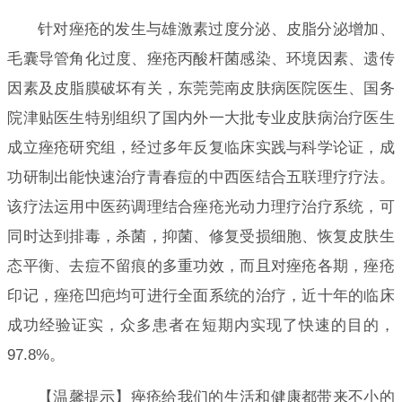
针对痤疮的发生与雄激素过度分泌、皮脂分泌增加、
毛囊导管角化过度、痤疮丙酸杆菌感染、环境因素、遗传
因素及皮脂膜破坏有关，东莞莞南皮肤病医院医生、国务
院津贴医生特别组织了国内外一大批专业皮肤病治疗医生
成立痤疮研究组，经过多年反复临床实践与科学论证，成
功研制出能快速治疗青春痘的中西医结合五联理疗疗法。
该疗法运用中医药调理结合痤疮光动力理疗治疗系统，可
同时达到排毒，杀菌，抑菌、修复受损细胞、恢复皮肤生
态平衡、去痘不留痕的多重功效，而且对痤疮各期，痤疮
印记，痤疮凹疤均可进行全面系统的治疗，近十年的临床
成功经验证实，众多患者在短期内实现了快速的目的，
97.8%。
【温馨提示】痤疮给我们的生活和健康都带来不小的