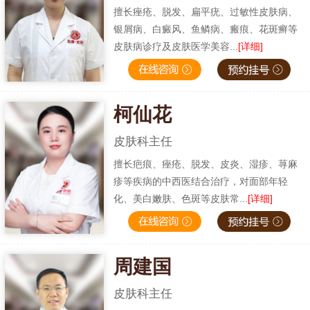
擅长痤疮、脱发、扁平疣、过敏性皮肤病、
银屑病、白癜风、鱼鳞病、瘢痕、花斑癣等
皮肤病诊疗及皮肤医学美容...
[详细]
柯仙花
皮肤科主任
擅长疤痕、痤疮、脱发、皮炎、湿疹、荨麻
疹等疾病的中西医结合治疗，对面部年轻
化、美白嫩肤、色斑等皮肤常...
[详细]
周建国
皮肤科主任