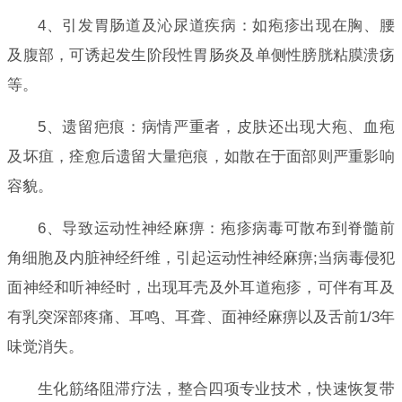
4、引发胃肠道及沁尿道疾病：如疱疹出现在胸、腰
及腹部，可诱起发生阶段性胃肠炎及单侧性膀胱粘膜溃疡
等。
5、遗留疤痕：病情严重者，皮肤还出现大疱、血疱
及坏疽，痊愈后遗留大量疤痕，如散在于面部则严重影响
容貌。
6、导致运动性神经麻痹：疱疹病毒可散布到脊髓前
角细胞及内脏神经纤维，引起运动性神经麻痹;当病毒侵犯
面神经和听神经时，出现耳壳及外耳道疱疹，可伴有耳及
有乳突深部疼痛、耳鸣、耳聋、面神经麻痹以及舌前1/3年
味觉消失。
生化筋络阻滞疗法，整合四项专业技术，快速恢复带