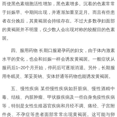
而使黑色素细胞活性增加，黑色素增多。沉着的色素常常
于妊娠早、中期间出现，并逐渐加重至足月。而且有些患
者在分娩后，其黄褐斑会持续存在。不过大多数孕妇面部
的黄褐斑并不明显，仅少数人会出现对称的较醒目的色素
斑。
四、服用药物 长期口服避孕药的妇女，由于体内激素
水平的变化，也会和妊娠一样会诱发黄褐斑。一般症状从
服药后1~20个月开始，停药后可逐渐消退。另外，长期服
用冬眠灵、苯妥英钠、安体舒通等药物也能诱发黄褐斑。
五、慢性疾病 某些慢性疾病如肝脏病、慢性酒精中
毒、结核、内脏肿瘤、甲状腺疾病及一些自身免疫性疾病
等，特别是女性生殖器官疾病和月经不调、痛经、子宫附
件炎、不孕症等患者面部常常出现黄褐斑。这可能与卵