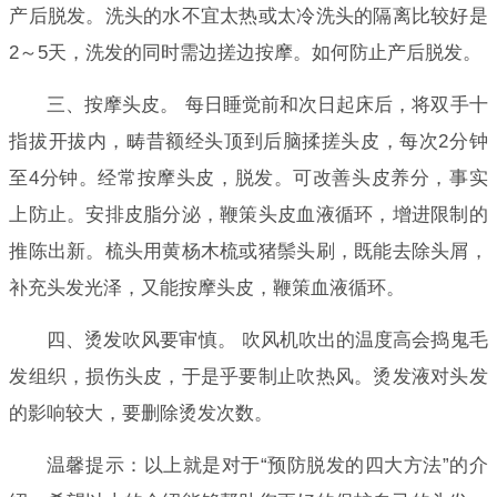
产后脱发。洗头的水不宜太热或太冷洗头的隔离比较好是
2～5天，洗发的同时需边搓边按摩。如何防止产后脱发。
三、按摩头皮。 每日睡觉前和次日起床后，将双手十
指拔开拔内，畴昔额经头顶到后脑揉搓头皮，每次2分钟
至4分钟。经常按摩头皮，脱发。可改善头皮养分，事实
上防止。安排皮脂分泌，鞭策头皮血液循环，增进限制的
推陈出新。梳头用黄杨木梳或猪鬃头刷，既能去除头屑，
补充头发光泽，又能按摩头皮，鞭策血液循环。
四、烫发吹风要审慎。 吹风机吹出的温度高会捣鬼毛
发组织，损伤头皮，于是乎要制止吹热风。烫发液对头发
的影响较大，要删除烫发次数。
温馨提示：以上就是对于“预防脱发的四大方法”的介