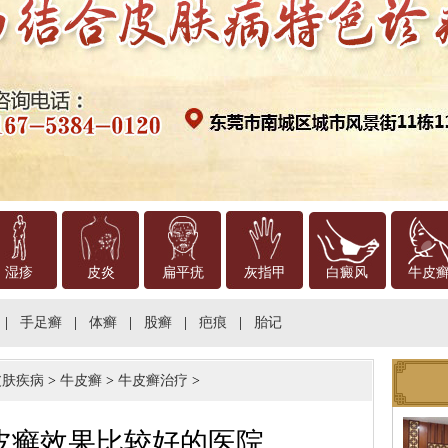
湿疹
皮炎
扁平疣
灰指甲
白癜风
牛皮
|
手足癣
|
体癣
|
股癣
|
疤痕
|
胎记
皮肤疾病
>
牛皮癣
>
牛皮癣治疗
>
皮癣效果比较好的医院