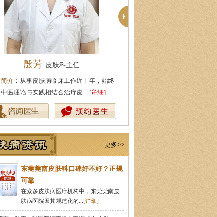
柯仙花
周建
皮肤科主任
，始终
医生简介
：东莞莞南皮肤病医院皮肤科主任，
医生简介
：东莞莞南
细]
从事皮肤病临床诊疗工作多年，在…
[详细]
医药大学，先后在皮
更多>>
东莞莞南皮肤科口碑好不好？正规
可靠
在众多皮肤病医疗机构中，东莞莞南皮
肤病医院因其规范化的...
[详细]