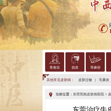
青春痘
脱发
荨麻疹
其他常见皮肤病：
皮肤过敏
|
毛囊炎
当前位置：
东莞莞南皮肤病医院
>
东莞治疗牛