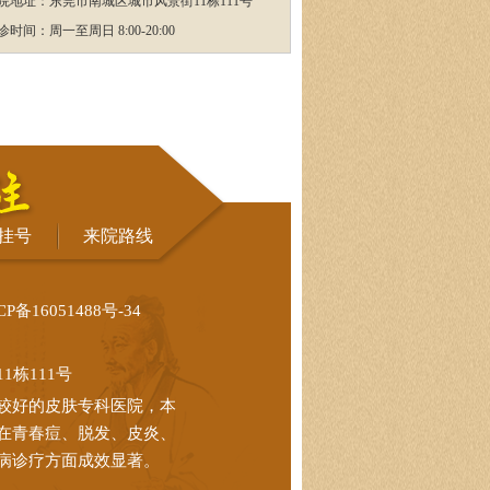
院地址：东莞市南城区城市风景街11栋111号
诊时间：周一至周日 8:00-20:00
挂号
来院路线
CP备16051488号-34
栋111号
较好的皮肤专科医院，本
在青春痘、脱发、皮炎、
病诊疗方面成效显著。