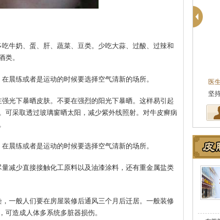
多吃牛奶、蛋、肝、蔬菜、豆类。少吃大蒜、过酸、过辣和
酒类。
殷芳
皮肤科主任
，在晨练或者是运动的时候要选择空气清新的场所。
医生简介
：从事皮肤病临床工作近十年
坚持中医理论与实践相结合治疗皮…
[详
在强光下暴晒皮肤。不要在强烈的阳光下暴晒。这样易引起
。可采取透过玻璃窗晒太阳，减少紫外线照射。对牛皮癣病
。
，在晨练或者是运动的时候要选择空气清新的场所。
尽量减少直接接触化工原料以及油漆涂料，还有重金属盐类
染，一般人们要在房屋装修后通风三个月后迁居。一般装修
，可造成人体多系统多脏器损伤。