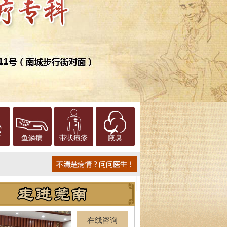
癣
鱼鳞病
带状疱疹
腋臭
在线咨询