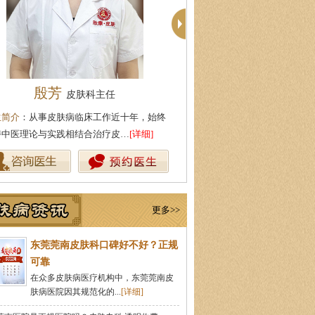
殷芳
柯仙花
皮肤科主任
皮肤科主
生简介
：从事皮肤病临床工作近十年，始终
医生简介
：东莞莞南皮肤病医院
持中医理论与实践相结合治疗皮…
[详细]
从事皮肤病临床诊疗工作多年，
更多>>
东莞莞南皮肤科口碑好不好？正规
可靠
在众多皮肤病医疗机构中，东莞莞南皮
肤病医院因其规范化的...
[详细]