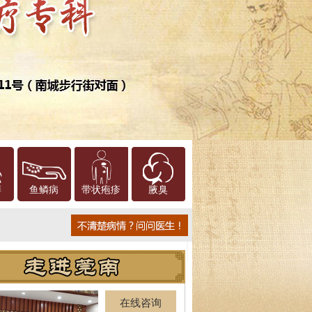
癣
鱼鳞病
带状疱疹
腋臭
在线咨询