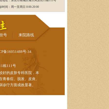
院地址：东莞市南城区城市风景街11栋111号
诊时间：周一至周日 8:00-20:00
挂号
来院路线
CP备16051488号-34
栋111号
较好的皮肤专科医院，本
在青春痘、脱发、皮炎、
病诊疗方面成效显著。