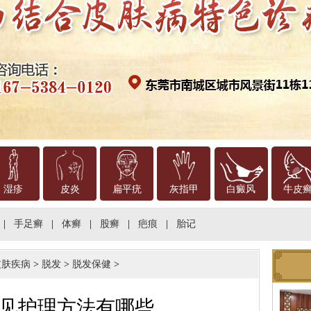
湿疹
皮炎
扁平疣
灰指甲
白癜风
牛皮
|
手足癣
|
体癣
|
股癣
|
疤痕
|
胎记
皮肤疾病
>
脱发
>
脱发保健
>
见护理方法有哪些