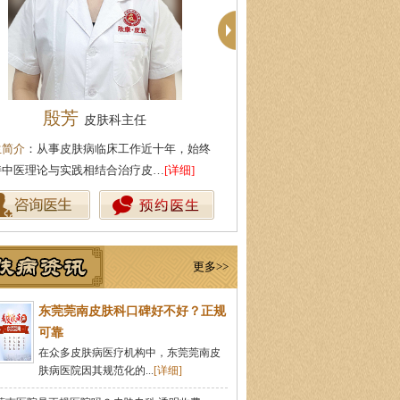
柯仙花
周建国
皮肤科主任
皮肤科主
生简介
：东莞莞南皮肤病医院皮肤科主任，
医生简介
：东莞莞南皮肤科主任
事皮肤病临床诊疗工作多年，在…
[详细]
医药大学，先后在皮肤医院皮肤
更多>>
东莞莞南皮肤科口碑好不好？正规
可靠
在众多皮肤病医疗机构中，东莞莞南皮
肤病医院因其规范化的...
[详细]