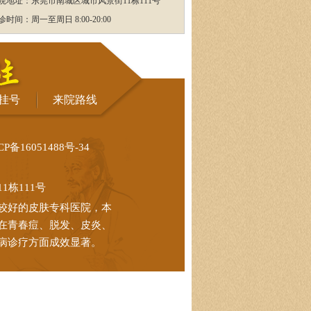
院地址：东莞市南城区城市风景街11栋111号
诊时间：周一至周日 8:00-20:00
挂号
来院路线
CP备16051488号-34
栋111号
较好的皮肤专科医院，本
在青春痘、脱发、皮炎、
病诊疗方面成效显著。