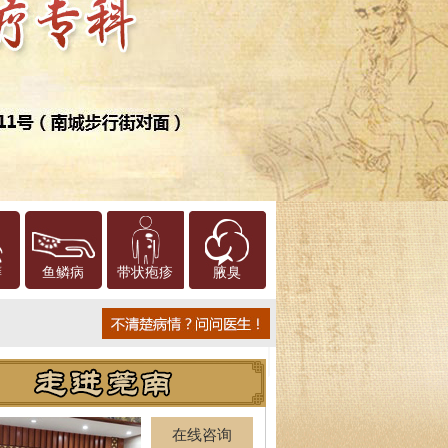
癣
鱼鳞病
带状疱疹
腋臭
在线咨询