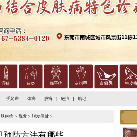
湿疹
皮炎
扁平疣
灰指甲
白癜风
牛皮
|
手足癣
|
体癣
|
股癣
|
疤痕
|
胎记
皮肤疾病
>
脱发
>
脱发保健
>
见预防方法有哪些