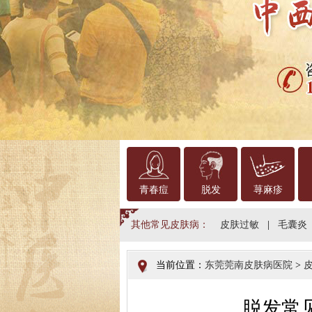
青春痘
脱发
荨麻疹
其他常见皮肤病：
皮肤过敏
|
毛囊炎
当前位置：
东莞莞南皮肤病医院
>
脱发常